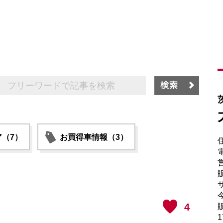
（7）
お買得車情報（3）
電
販
サ
4
販
1