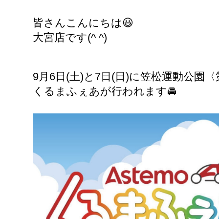
皆さんこんにちは😃
大宮店です(^ ^)
9月6日(土)と7日(日)に笠松運動公園
くるまふぇあが行われます🚘