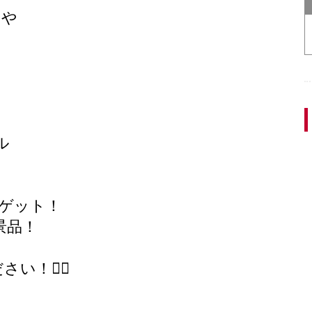
」や
ル
をゲット！
景品！
！🙋‍♀️