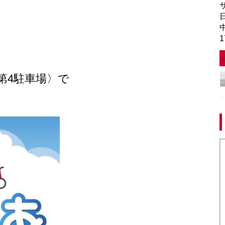
サ
日
中
1
〈第4駐車場〉で