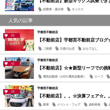
【不動前店】新型キックス試乗できま
試乗車・展示車
キックス
人気の記事
宇都宮不動前店
56
【不動前店】宇都宮不動前店ブログ
ご挨拶
日産のお店
おもてなし
宇都宮不動前店
42
【不動前店】☆★新型リーフでの挑
電気自動車（100%電気自動車）
リーフ
宇都宮不動前店
34
【不動前店】。。☆決算フェア☆。
新車
イベント・フェア
成約特典