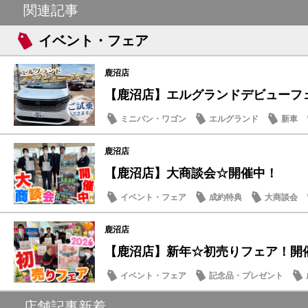
関連記事
イベント・フェア
鹿沼店
【鹿沼店】エルグランドデビューフ
ミニバン・ワゴン
エルグランド
新車
試乗車・展示車
鹿沼店
【鹿沼店】大商談会☆開催中！
イベント・フェア
成約特典
大商談会
鹿沼店
【鹿沼店】新年☆初売りフェア！開
イベント・フェア
記念品・プレゼント
お買得車情報
店舗記事新着