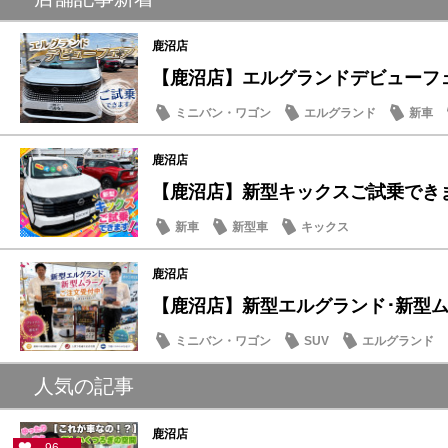
鹿沼店
【鹿沼店】エルグランドデビューフ
ミニバン・ワゴン
エルグランド
新車
試乗車・展示車
鹿沼店
【鹿沼店】新型キックスご試乗でき
新車
新型車
キックス
鹿沼店
【鹿沼店】新型エルグランド･新型ムラ
ミニバン・ワゴン
SUV
エルグランド
人気の記事
鹿沼店