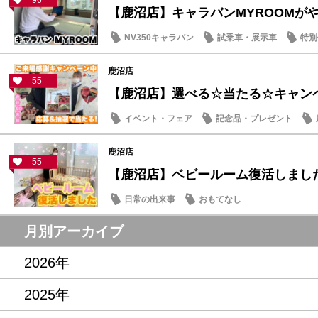
96
【鹿沼店】キャラバンMYROOMが
NV350キャラバン
試乗車・展示車
特別
鹿沼店
55
【鹿沼店】選べる☆当たる☆キャン
イベント・フェア
記念品・プレゼント
鹿沼店
55
【鹿沼店】ベビールーム復活しまし
日常の出来事
おもてなし
月別アーカイブ
2026年
2025年