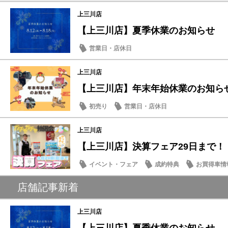
上三川店
【上三川店】夏季休業のお知らせ
営業日・店休日
上三川店
【上三川店】年末年始休業のお知ら
初売り
営業日・店休日
上三川店
【上三川店】決算フェア29日まで！
イベント・フェア
成約特典
お買得車情
営業日・店休日
店舗記事新着
上三川店