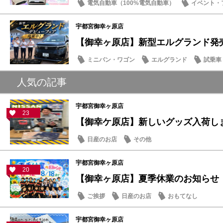
電気自動車（100%電気自動車）
イベント・
サクラ
マイナーチェンジ
宇都宮御幸ヶ原店
【御幸ヶ原店】新型エルグランド発
ミニバン・ワゴン
エルグランド
試乗車
人気の記事
宇都宮御幸ヶ原店
23
【御幸ケ原店】新しいグッズ入荷し
日産のお店
その他
宇都宮御幸ヶ原店
20
【御幸ヶ原店】夏季休業のお知らせ
ご挨拶
日産のお店
おもてなし
宇都宮御幸ヶ原店