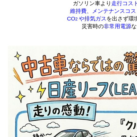
ガソリン車より
走行コス
維持費、メンテナンスコス
CO
や排気ガス
を出さず環
2
災害時の
非常用電源
な