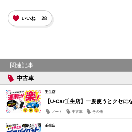
いいね
28
関連記事
中古車
壬生店
【U-Car壬生店】一度使うとクセになる
ノート
中古車
その他
壬生店