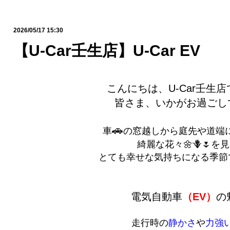
2026/05/17 15:30
【U-Car壬生店】U-Car EV
こんにちは、U-Car壬生店
皆さま、いかがお過ごし
🚗
車
の窓越し
から庭先や道端
綺麗な花々🌼🪻🌷を見て
とても幸せな気持ちになる季節
電気自動車
（EV）
の
走行時の
静かさ
や
力強