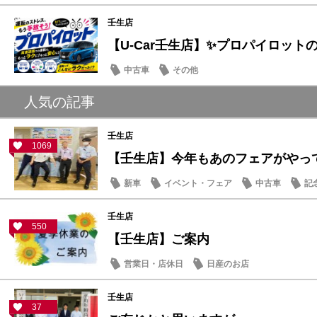
壬生店
【U-Car壬生店】✨プロパイロットの実
中古車
その他
人気の記事
壬生店
1069
【壬生店】今年もあのフェアがやっ
新車
イベント・フェア
中古車
記
壬生店
550
【壬生店】ご案内
営業日・店休日
日産のお店
壬生店
37