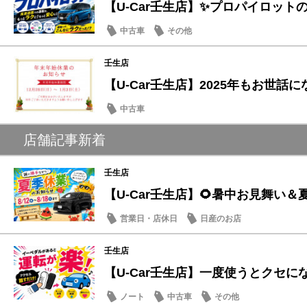
【U-Car壬生店】✨プロパイロットの実
中古車
その他
壬生店
【U-Car壬生店】2025年もお世話にな
中古車
店舗記事新着
壬生店
【U-Car壬生店】🌻暑中お見舞い＆夏
営業日・店休日
日産のお店
壬生店
【U-Car壬生店】一度使うとクセになる
ノート
中古車
その他