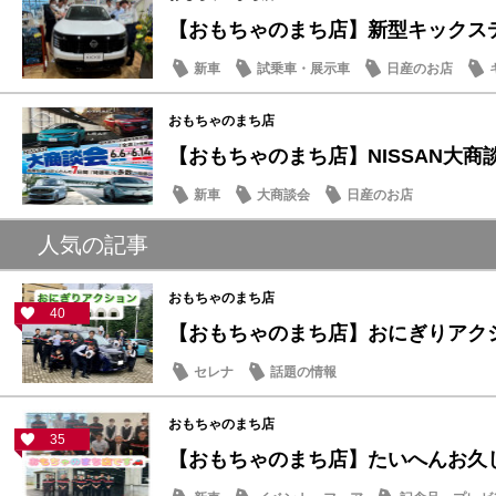
【おもちゃのまち店】新型キックス
新車
試乗車・展示車
日産のお店
おもちゃのまち店
【おもちゃのまち店】NISSAN大商
新車
大商談会
日産のお店
人気の記事
おもちゃのまち店
40
【おもちゃのまち店】おにぎりアクシ
セレナ
話題の情報
おもちゃのまち店
35
【おもちゃのまち店】たいへんお久