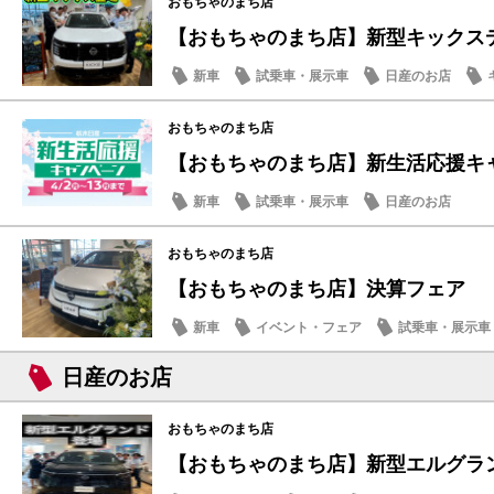
おもちゃのまち店
【おもちゃのまち店】新型キックス
新車
試乗車・展示車
日産のお店
おもちゃのまち店
【おもちゃのまち店】新生活応援キ
新車
試乗車・展示車
日産のお店
おもちゃのまち店
【おもちゃのまち店】決算フェア
新車
イベント・フェア
試乗車・展示車
日産のお店
おもちゃのまち店
【おもちゃのまち店】新型エルグラ