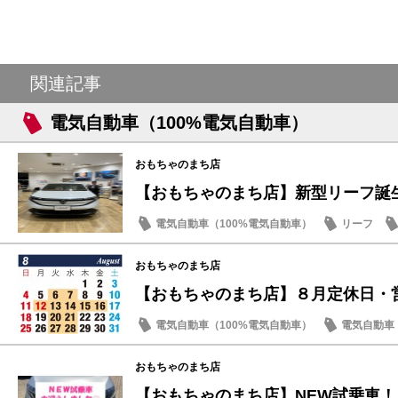
関連記事
電気自動車（100%電気自動車）
おもちゃのまち店
【おもちゃのまち店】新型リーフ誕
電気自動車（100%電気自動車）
リーフ
おもちゃのまち店
【おもちゃのまち店】８月定休日・
電気自動車（100%電気自動車）
電気自動車（
イベント・フェア
営業日・店休日
おもちゃのまち店
【おもちゃのまち店】NEW試乗車！