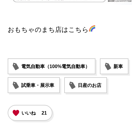
おもちゃのまち店はこちら
電気自動車（100%電気自動車）
新車
試乗車・展示車
日産のお店
いいね
21