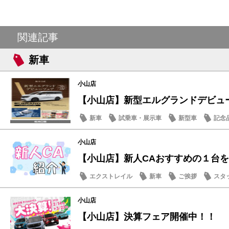
関連記事
新車
小山店
【小山店】新型エルグランドデビュー
新車
試乗車・展示車
新型車
記念
小山店
【小山店】新人CAおすすめの１台
エクストレイル
新車
ご挨拶
スタ
小山店
【小山店】決算フェア開催中！！