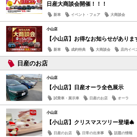
日産大商談会開催！！！
新車
イベント・フェア
大商談会
小山店
【小山店】お得なお知らせがありま
新車
成約特典
大商談会
店内イベ
日産のお店
小山店
【小山店】日産オーラ全色展示
試乗車・展示車
日産のお店
オーラ
小山店
【小山店】クリスマスツリー登場🎄
日産のお店
日常の出来事
話題の情報