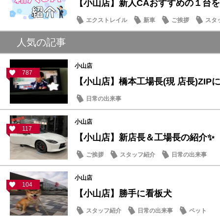
【小山店】新人CAおすすめの１台
エクストレイル
新車
ご挨拶
スタ
人気の記事
小山店
787
【小山店】橋本工場長(現 店長)ZIP
日常の出来事
小山店
117
【小山店】新店長＆工場長の紹介✨️
ご挨拶
スタッフ紹介
日常の出来事
小山店
104
【小山店】勝手に看板犬
スタッフ紹介
日常の出来事
ペット