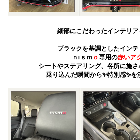
細部にこだわったインテリア
ブラックを基調としたインテ
ｎiｓｍ
ｏ
専用の
赤いア
シートやステアリング、各所に施さ
乗り込んだ瞬間から✨特別感✨を