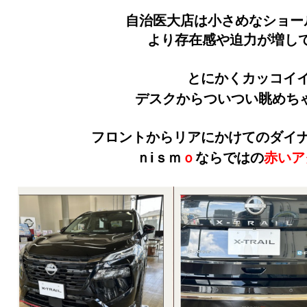
自治医大店は小さめなショー
より存在感や迫力が増し
とにかくカッコイイ
デスクからついつい眺めち
フロントからリアにかけてのダイ
ｎiｓｍ
ｏ
ならではの
赤いア