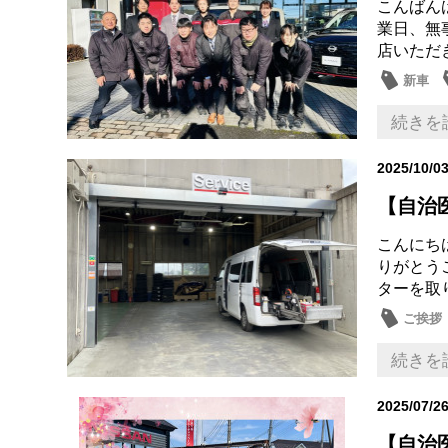
こんばんは
業日、無
店いただき
新車
日産の
続きを
2025/10/0
【自治
こんにち
りがとう
ターを取り
ご挨拶
続きを
2025/07/2
【自治