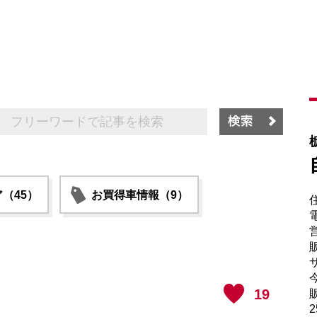
（45）
お買得車情報（9）
電
販
サ
19
販
2