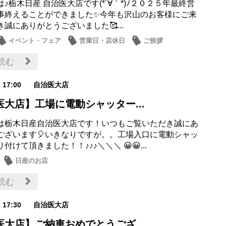
♪栃木日産 自治医大店です(*´∀｀*)ﾉ２０２５年最終営
事終えることができました✨今年も沢山のお客様にご来
誠にありがとうございました🥰...
イベント・フェア
営業日・店休日
ご挨拶
お店
読む
3 17:00
自治医大店
医大店】工場に電動シャッター...
は栃木日産自治医大店です！いつもご覧いただき誠にあ
ございます🎈いきなりですが。。工場入口に電動シャッ
付けて頂きました！！♪♪♪＼＼＼ 😀😀...
日産のお店
読む
6 17:30
自治医大店
医大店】ご納車おめでとうござ...