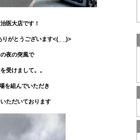
自治医大店です！
がとうございます<(_ _)>
日の夜の突風で
ジを受けまして。。
足場を組んでいただき
ていただいております