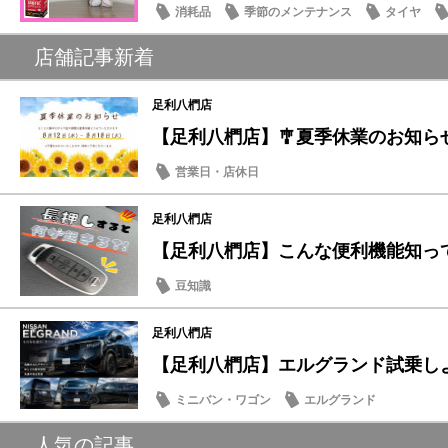
消耗品
季節のメンテナンス
タイヤ
店舗記事新着
足利八椚店
【足利八椚店】🎐夏季休業のお知らせ
営業日・店休日
足利八椚店
【足利八椚店】こんな便利機能知っ
豆知識
足利八椚店
【足利八椚店】エルグランド試乗し
ミニバン・ワゴン
エルグランド
人気の記事