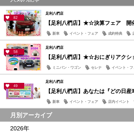
足利八椚店
82
【足利八椚店】★☆決算フェア 開
新車
イベント・フェア
成約特典
足利八椚店
58
【足利八椚店】★☆おにぎりアクシ
ミニバン・ワゴン
セレナ
イベント・フ
足利八椚店
49
【足利八椚店】あなたは『どの日産車』
新車
イベント・フェア
店内イベント
月別アーカイブ
2026年