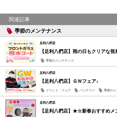
関連記事
季節のメンテナンス
足利八椚店
【足利八椚店】雨の日もクリアな視
季節のメンテナンス
足利八椚店
【足利八椚店】ＧＷフェア♪
イベント・フェア
バッテリー
季節のメ
足利八椚店
【足利八椚店】★☆新春おすすめメンテ