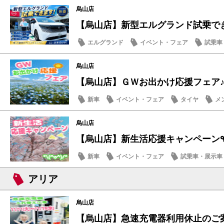
烏山店
【烏山店】新型エルグランド試乗で
エルグランド
イベント・フェア
試乗車
記念品・プレゼント
烏山店
【烏山店】ＧＷお出かけ応援フェア
新車
イベント・フェア
タイヤ
メ
烏山店
新車
イベント・フェア
試乗車・展示車
お買得車情報
アリア
烏山店
【烏山店】急速充電器利用休止のご