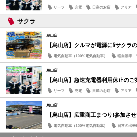
リーフ
充電
日産のお店
アリア
サクラ
烏山店
【烏山店】クルマが電源に⁉サクラの
電気自動車（100%電気自動車）
軽自動車
烏山店
【烏山店】急速充電器利用休止のご
リーフ
充電
日産のお店
アリア
烏山店
【烏山店】広重商工まつり!参加さ
電気自動車（100%電気自動車）
日常の出来
サクラ