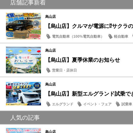
店舗記事新着
烏山店
【烏山店】クルマが電源に⁉サクラの
電気自動車（100%電気自動車）
軽自動車
烏山店
【烏山店】夏季休業のお知らせ
営業日・店休日
烏山店
【烏山店】新型エルグランド試乗で
エルグランド
イベント・フェア
試乗車
記念品・プレゼント
人気の記事
烏山店