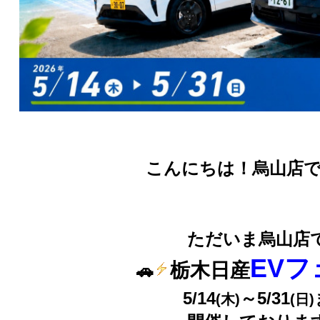
こんにちは！烏山店です(
ただいま烏山店
EVフ
栃木日産
🚗
5/14
～5/31
(木)
(日)