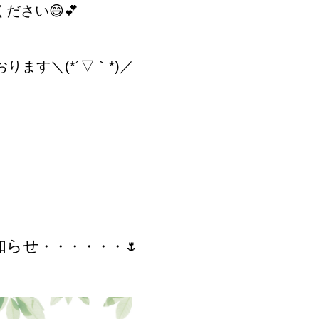
ださい😄💕
ります＼(*´▽｀*)／
知らせ
・・・・・・🌷