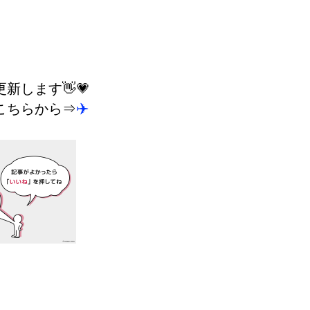
新します👋💗
✈️
こちらから⇒