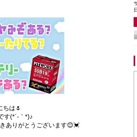
サ
日
にちは🌷
(*´-｀*)♪
きありがとうございます😊💓