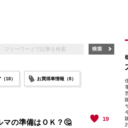
（18）
お買得車情報（8）
電
販
サ
19
販
マの準備はＯＫ？🤔
2