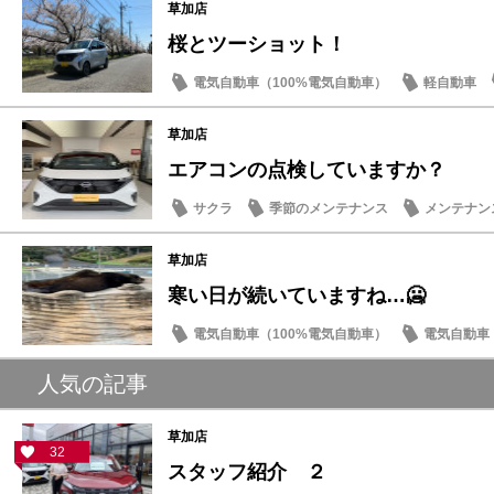
草加店
桜とツーショット！
電気自動車（100%電気自動車）
軽自動車
営業日・店休日
草加店
エアコンの点検していますか？
サクラ
季節のメンテナンス
メンテナン
草加店
寒い日が続いていますね…🥶
電気自動車（100%電気自動車）
電気自動車（
サクラ
イベント・フェア
人気の記事
草加店
32
スタッフ紹介 ２