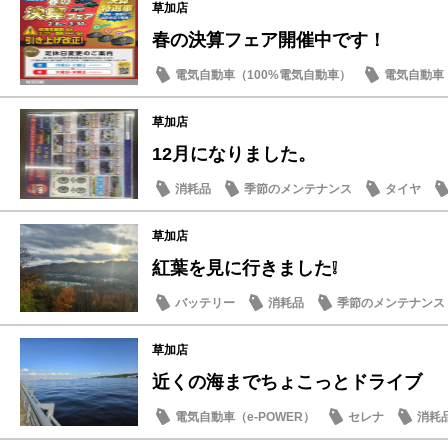
草加店
春の決算フェア開催中です！
電気自動車（100%電気自動車）
電気自動車（
消耗品
営業日・店休日
草加店
12月になりました。
消耗品
季節のメンテナンス
タイヤ
草加店
紅葉を見に行きました❕
バッテリー
消耗品
季節のメンテナンス
草加店
近くの海までちょこっとドライブ
電気自動車（e-POWER）
セレナ
消耗