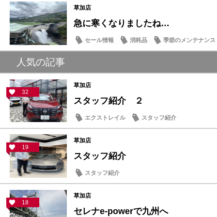
草加店
急に寒くなりましたね…
セール情報
消耗品
季節のメンテナンス
人気の記事
草加店
32
スタッフ紹介 ２
エクストレイル
スタッフ紹介
草加店
19
スタッフ紹介
スタッフ紹介
草加店
18
セレナe‐powerで九州へ