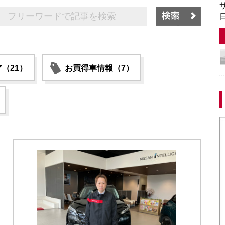
サ
日
（21）
お買得車情報（7）