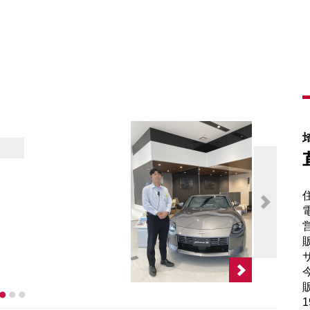
電
販
サ
販
1