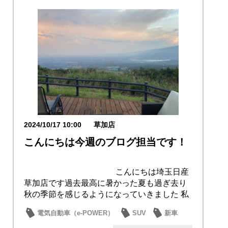
2024/10/17 10:00
草加店
こんにちは今週のブログ担当です！
こんにちは埼玉日産
草加店です過去最高に暑かった夏も過ぎ去り
秋の季節を感じるようになっていきました 私
の家で...
電気自動車（e-POWER）
SUV
新車