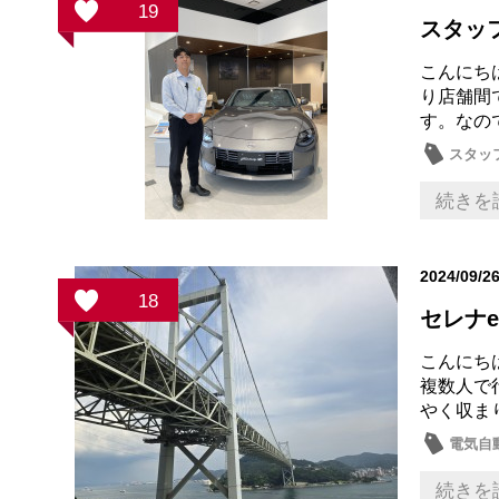
19
スタッ
こんにち
り店舗間
す。なの
スタッ
続きを
2024/09/2
18
セレナe
こんにち
複数人で
やく収ま
電気自動
オーナ
続きを