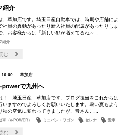
フ紹介
は、草加店です。埼玉日産自動車では、時期や店舗によ
で社員の異動があったり新入社員の配属があったりしま
で、お客様からは「新しい顔が増えてるね～...
フ紹介
読む
6 10:00
草加店
‐powerで九州へ
は！ 埼玉日産 草加店です。ブログ担当をこれからは
行いますのでよろしくお願いいたします。暑い夏もよう
り秋の空気に変わってきましたが、皆さんこ...
車（e-POWER）
ミニバン・ワゴン
セレナ
愛車
ーズボイス
読む