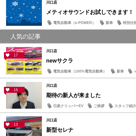
川口店
メティオサウンドお試しできます！
電気自動車（e-POWER）
新車
特別仕
日産のお店
人気の記事
川口店
17
newサクラ
電気自動車（100%電気自動車）
新車
川口店
16
期待の新人が来ました
日産クリッパーEV
ご挨拶
スタッフ紹
川口店
13
新型セレナ