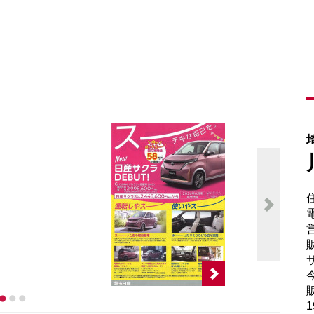
電
販
サ
販
1