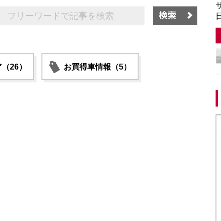
サ
日
（26）
お買得車情報（5）