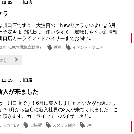
3 10:03
川口店
クラ
は川口店です今 大注目の Newサクラがいよいよ6月
ー予定今まで以上に 使いやすく 運転しやすい新情報
川口店カーライフアドバイザーまでお問い...
動車（100%電気自動車）
新車
イベント・フェア
読む
2 11:15
川口店
新人が来ました
は！川口店です！6月に突入しましたがいかがお過ごし
か？6月から当店に新入社員の2人が来てくれました！ご
て頂きます。カーライフアドバイザー名前...
リッパーEV
ご挨拶
スタッフ紹介
JAF