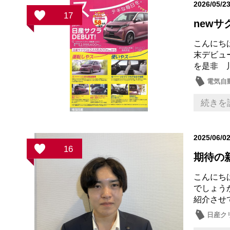
2026/05/2
17
newサ
こんにち
末デビュ
を是非 
電気自
続きを
2025/06/0
16
期待の
こんにち
でしょう
紹介させ
日産ク