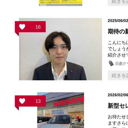
続きを
2025/06/0
16
期待の
こんにち
でしょう
紹介させ
日産ク
続きを
2026/02/0
13
新型セ
お待たせ
ますさら