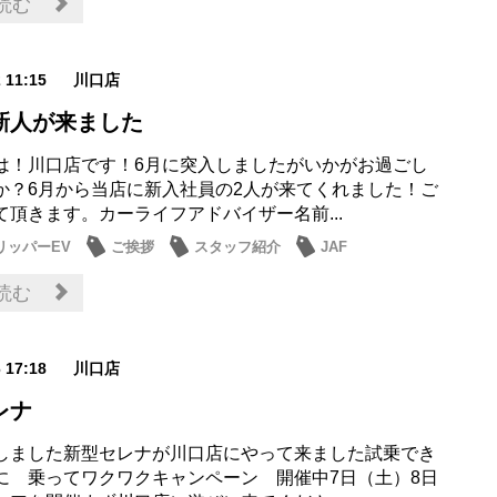
読む
2 11:15
川口店
新人が来ました
は！川口店です！6月に突入しましたがいかがお過ごし
か？6月から当店に新入社員の2人が来てくれました！ご
て頂きます。カーライフアドバイザー名前...
リッパーEV
ご挨拶
スタッフ紹介
JAF
読む
6 17:18
川口店
レナ
しました新型セレナが川口店にやって来ました試乗でき
に 乗ってワクワクキャンペーン 開催中7日（土）8日