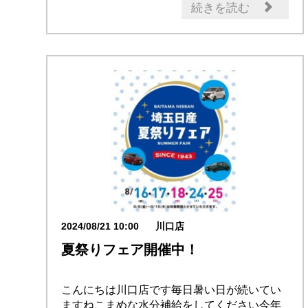
電気自動車（e-POWER）
新車
続きを読む
セール情報
メンテナンス商品
2024/08/21 10:00
川口店
夏祭りフェア開催中！
こんにちは川口店です毎日暑い日が続いてい
ますねこまめな水分補給をしてください今年