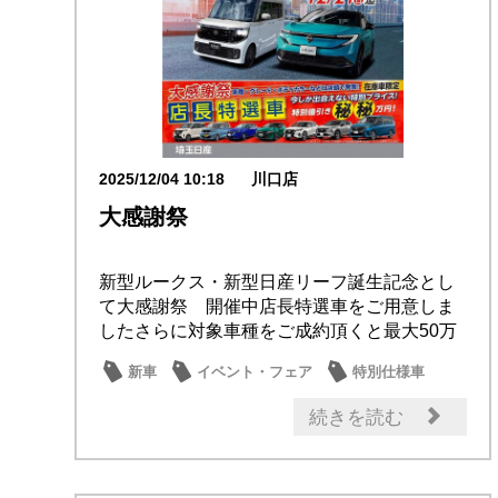
2025/12/04 10:18
川口店
大感謝祭
新型ルークス・新型日産リーフ誕生記念とし
て大感謝祭 開催中店長特選車をご用意しま
したさらに対象車種をご成約頂くと最大50万
円が当た...
新車
イベント・フェア
特別仕様車
セール情報
大商談会
続きを読む