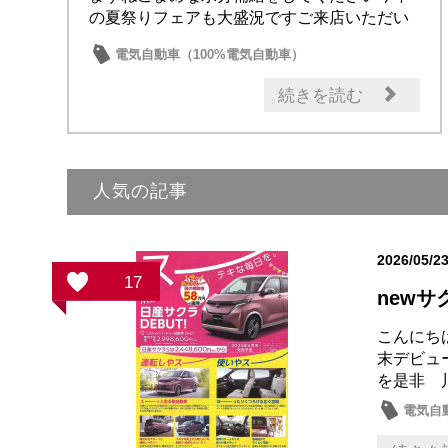
の夏祭りフェアも大盛況ですご来店いただい
た方々あり...
電気自動車（100%電気自動車）
電気自動車（e-POWER）
イベント・フェア
続きを読む
セール情報
メンテナンス商品
人気の記事
2026/05/2
17
newサ
こんにち
末デビュ
を是非 
電気自