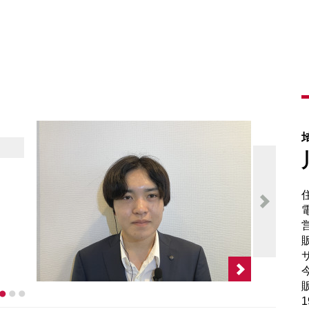
電
販
サ
販
1