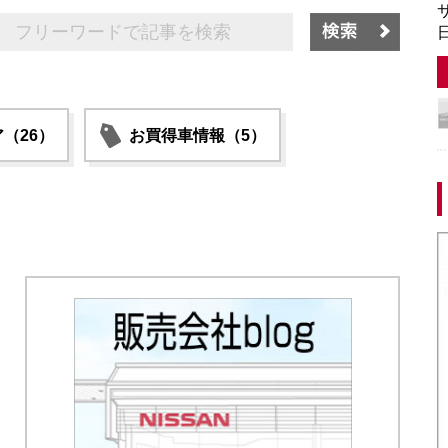
サ
日
（26）
お買得車情報（5）