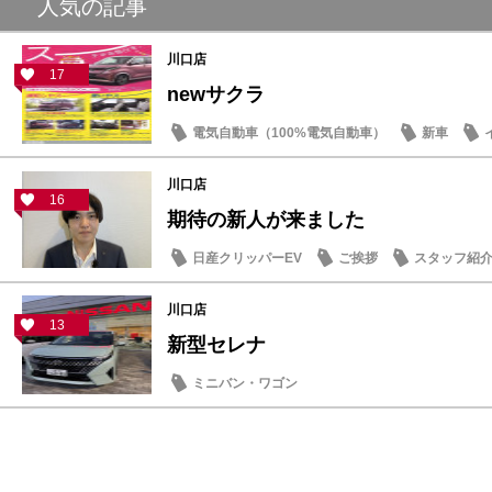
人気の記事
川口店
17
newサクラ
電気自動車（100%電気自動車）
新車
川口店
16
期待の新人が来ました
日産クリッパーEV
ご挨拶
スタッフ紹
川口店
13
新型セレナ
ミニバン・ワゴン