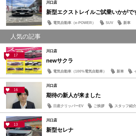
川口店
新型エクストレイルご試乗いかがで
電気自動車（e-POWER）
SUV
新車
人気の記事
川口店
17
newサクラ
電気自動車（100%電気自動車）
新車
川口店
16
期待の新人が来ました
日産クリッパーEV
ご挨拶
スタッフ紹
川口店
13
新型セレナ