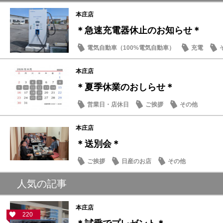
本庄店
＊急速充電器休止のお知らせ＊
電気自動車（100%電気自動車）
充電
本庄店
＊夏季休業のおしらせ＊
営業日・店休日
ご挨拶
その他
本庄店
＊送別会＊
ご挨拶
日産のお店
その他
人気の記事
本庄店
220