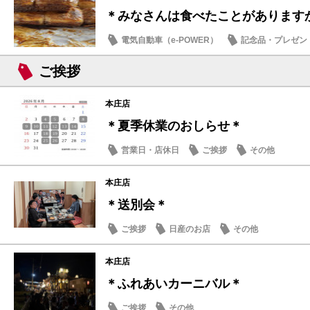
＊みなさんは食べたことがあります
電気自動車（e-POWER）
記念品・プレゼン
その他
ご挨拶
本庄店
＊夏季休業のおしらせ＊
営業日・店休日
ご挨拶
その他
本庄店
＊送別会＊
ご挨拶
日産のお店
その他
本庄店
＊ふれあいカーニバル＊
ご挨拶
その他