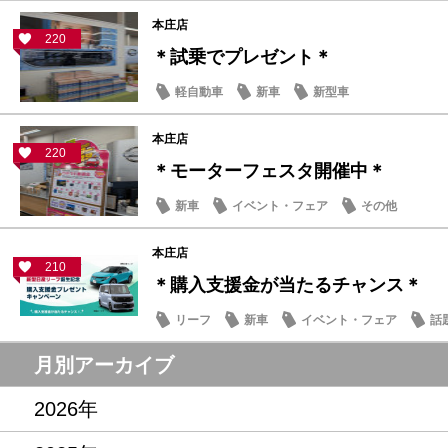
本庄店
220
＊試乗でプレゼント＊
軽自動車
新車
新型車
本庄店
220
＊モーターフェスタ開催中＊
新車
イベント・フェア
その他
本庄店
210
＊購入支援金が当たるチャンス＊
リーフ
新車
イベント・フェア
話
月別アーカイブ
2026年