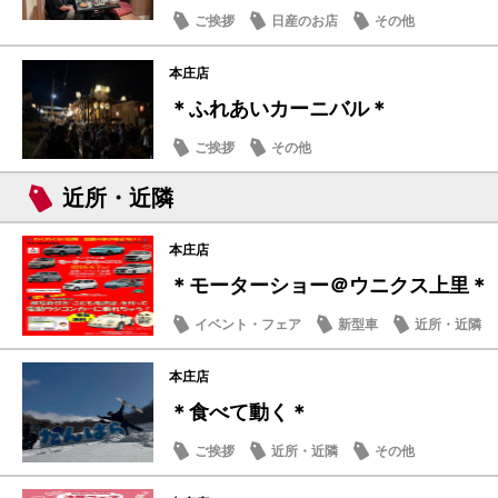
ご挨拶
日産のお店
その他
本庄店
＊ふれあいカーニバル＊
ご挨拶
その他
近所・近隣
本庄店
＊モーターショー＠ウニクス上里＊
イベント・フェア
新型車
近所・近隣
本庄店
＊食べて動く＊
ご挨拶
近所・近隣
その他