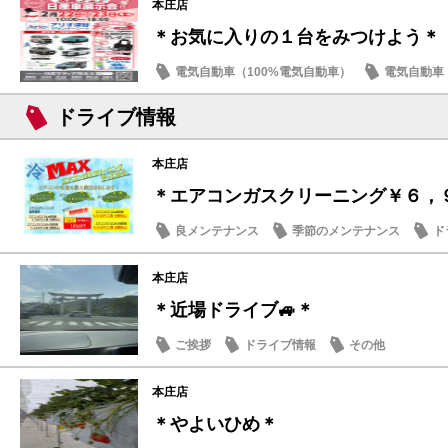
本庄店
＊お気に入りの１台をみつけよう＊
電気自動車（100%電気自動車）
電気自動車（
ミニバン・ワゴン
新型車
近所・近隣
ドライブ情報
本庄店
＊エアコンガスクリーニング￥６，
良メンテナンス
季節のメンテナンス
ド
本庄店
＊近場ドライブ🚙＊
ご挨拶
ドライブ情報
その他
本庄店
＊やよいひめ＊