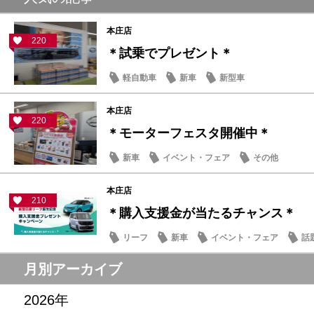
本庄店
220
＊試乗でプレゼント＊
軽自動車
新車
新型車
本庄店
220
＊モーターフェスタ開催中＊
新車
イベント・フェア
その他
本庄店
210
＊購入支援金が当たるチャンス＊
リーフ
新車
イベント・フェア
話
月別アーカイブ
2026年