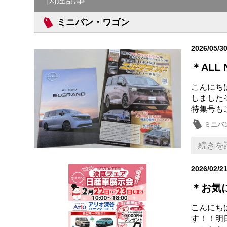
関連記事
ミニバン・ワゴン
2026/05/3
＊ALL N
こんにち
しました
特集号も
ミニバ
続きを
2026/02/2
＊お気
こんにち
す！！明