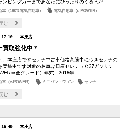
ャンピングカーまであなたにぴったりのくるまが...
動車（100%電気自動車）
電気自動車（e-POWER）
ン・ワゴン
新型車
近所・近隣
読む
8 17:19
本庄店
ナ買取強化中＊
は、本庄店ですセレナ中古車価格高騰中につきセレナの
を実施中です対象のお車は日産セレナ（Ｃ27ガソリン
OWER車全グレード）年式 2016年...
車（e-POWER）
ミニバン・ワゴン
セレナ
出来事
話題の情報
読む
0 15:49
本庄店