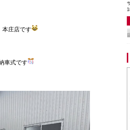
サ
1
、本庄店です
納車式です