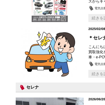
スからキ
電気自
ミニバ
続きを
2025/02/0
＊セレ
こんにち
買取強化
車・e-P
電気自動
日常の
続きを
セレナ
2026/06/2