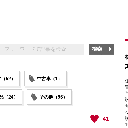
（52）
中古車（1）
電
品（24）
その他（96）
販
サ
41
販
1