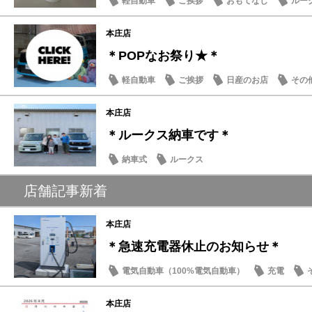
軽自動車
ご挨拶
おもてなし
ルー
本庄店
＊POPなお祭り★＊
軽自動車
ご挨拶
日産のお店
その
本庄店
＊ルークス納車です＊
納車式
ルークス
店舗記事新着
本庄店
＊急速充電器休止のお知らせ＊
電気自動車（100%電気自動車）
充電
本庄店