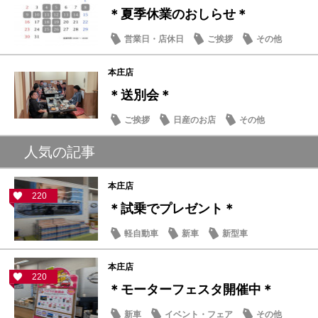
＊夏季休業のおしらせ＊
営業日・店休日
ご挨拶
その他
本庄店
＊送別会＊
ご挨拶
日産のお店
その他
人気の記事
本庄店
220
＊試乗でプレゼント＊
軽自動車
新車
新型車
本庄店
220
＊モーターフェスタ開催中＊
新車
イベント・フェア
その他