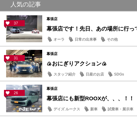
人気の記事
幕張店
37
幕張店です！先日、あの場所に行っ
オーラ
日常の出来事
その他
幕張店
31
🍙おにぎりアクション🍙
スタッフ紹介
日産のお店
SDGs
幕張店
26
幕張店にも新型ROOXが、、、！！
デイズ ルークス
新車
試乗車・展示車