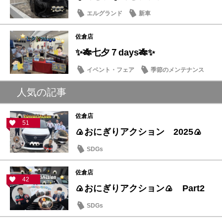
エルグランド
新車
佐倉店
✨🎋七夕７days🎋✨
イベント・フェア
季節のメンテナンス
人気の記事
佐倉店
51
🍙おにぎりアクション 2025🍙
SDGs
佐倉店
42
🍙おにぎりアクション🍙 Part2
SDGs