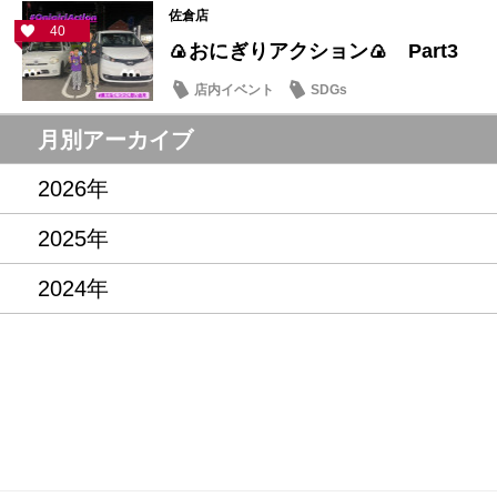
佐倉店
40
🍙おにぎりアクション🍙 Part3
店内イベント
SDGs
月別アーカイブ
2026年
2025年
2024年