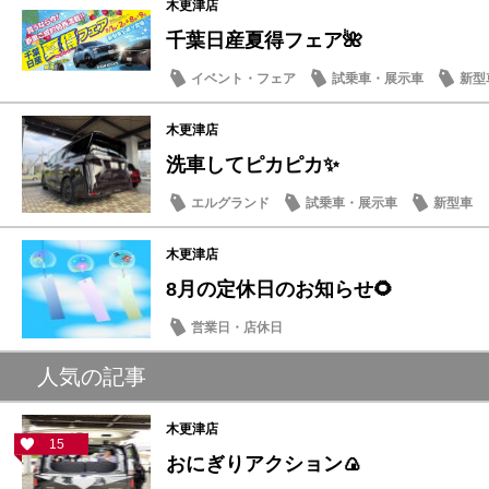
木更津店
千葉日産夏得フェア🌺
イベント・フェア
試乗車・展示車
新型
木更津店
洗車してピカピカ✨
エルグランド
試乗車・展示車
新型車
木更津店
8月の定休日のお知らせ🌻
営業日・店休日
人気の記事
木更津店
15
おにぎりアクション🍙