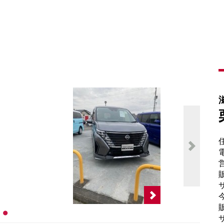
電
販
サ
販
サ