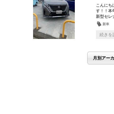
こんにち
す！！本
新型セレ
新車
続きを