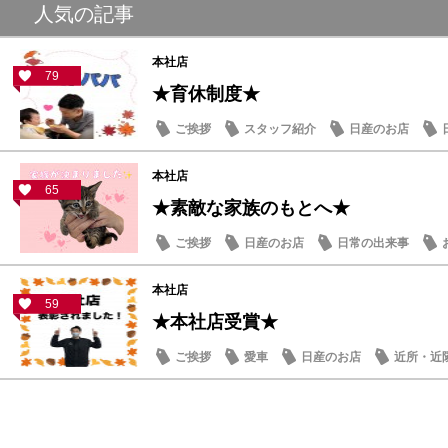
人気の記事
本社店
79
★育休制度★
ご挨拶
スタッフ紹介
日産のお店
本社店
65
★素敵な家族のもとへ★
ご挨拶
日産のお店
日常の出来事
本社店
59
★本社店受賞★
ご挨拶
愛車
日産のお店
近所・近