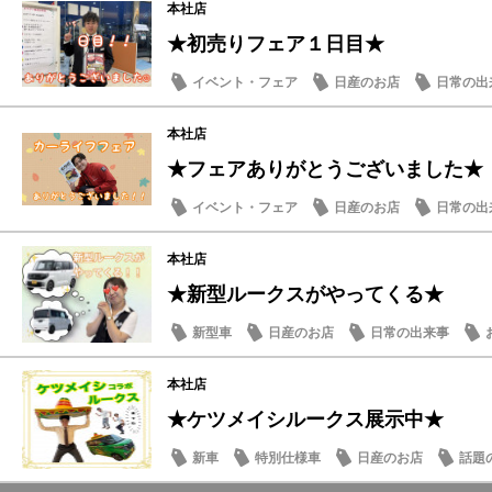
本社店
★初売りフェア１日目★
イベント・フェア
日産のお店
日常の出
本社店
★フェアありがとうございました★
イベント・フェア
日産のお店
日常の出
本社店
★新型ルークスがやってくる★
新型車
日産のお店
日常の出来事
本社店
★ケツメイシルークス展示中★
新車
特別仕様車
日産のお店
話題