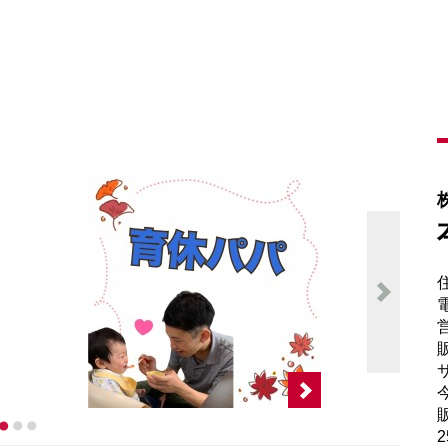
電
販
サ
販