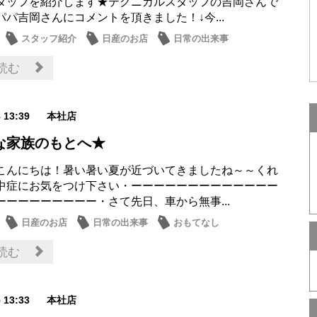
タッフを紹介します★テクニカルスタッフの吉岡さんで
パパ吉岡さんにコメントを頂きました！↓今...
スタッフ紹介
日産のお店
日常の出来事
近隣
読む
8 13:39
本社店
な家族のもとへ★
こんにちは！暑い暑い夏が近づいてきましたね～～くれ
中症にお気をつけ下さい・ーーーーーーーーーーーーー
ーーーーーーーーー・さて先日、車から無事...
日産のお店
日常の出来事
おもてなし
読む
5 13:33
本社店