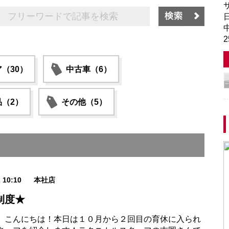
サ
日
中
（30）
中古車（6）
（2）
その他（5）
2 10:10
本社店
制度★
、こんにちは！本日は１０月から２回目の育休に入られ