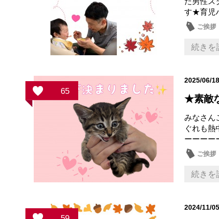
た男性ス
す★育児
ご挨拶
近所・
続きを
2025/06/1
65
★素敵
みなさん
ぐれも熱
ーーーー
ご挨拶
続きを
2024/11/0
59