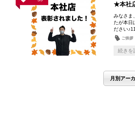
★本社
みなさま
たが本日
ださい♪1
ご挨拶
続きを