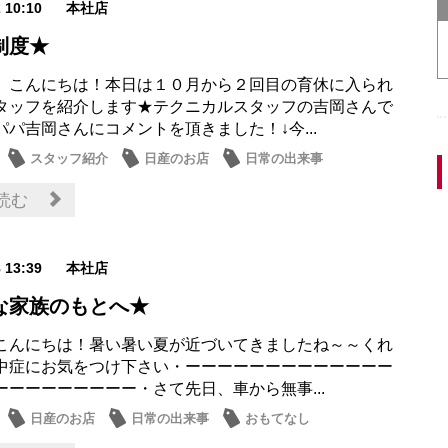
2 10:10
本社店
制度★
、こんにちは！本日は１０月から２回目の育休に入られ
タッフを紹介します★テクニカルスタッフの吉岡さんで
パパ吉岡さんにコメントを頂きました！↓今...
スタッフ紹介
日産のお店
日常の出来事
近隣
読む
8 13:39
本社店
な家族のもとへ★
こんにちは！暑い暑い夏が近づいてきましたね～～くれ
中症にお気をつけ下さい・ーーーーーーーーーーーーー
ーーーーーーーーー・さて先日、車から無事...
日産のお店
日常の出来事
おもてなし