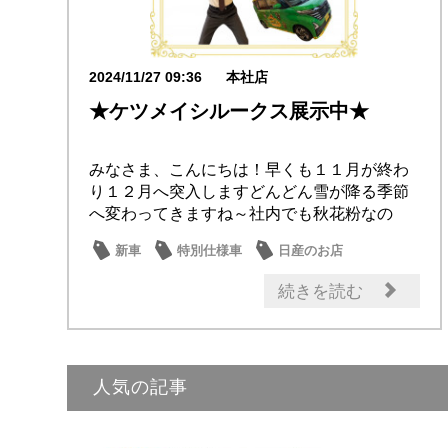
2024/11/27 09:36
本社店
★ケツメイシルークス展示中★
みなさま、こんにちは！早くも１１月が終わ
り１２月へ突入しますどんどん雪が降る季節
へ変わってきますね～社内でも秋花粉なの
か、寒暖差で...
新車
特別仕様車
日産のお店
話題の情報
ルークス
続きを読む
人気の記事