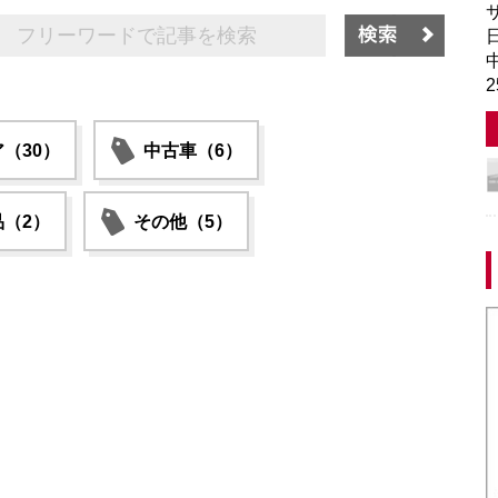
サ
日
中
（30）
中古車（6）
（2）
その他（5）