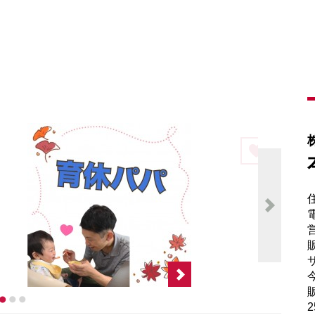
電
販
サ
販