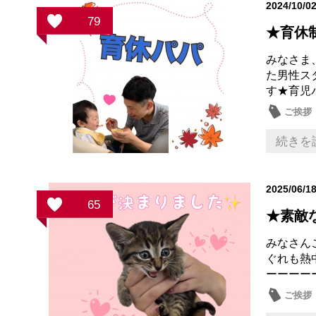
2024/10/0
79
★育休
みなさま
た男性ス
す★育児
ご挨拶
近所・
続きを
2025/06/1
65
★素敵
みなさん
ぐれも熱
ーーーー
ご挨拶