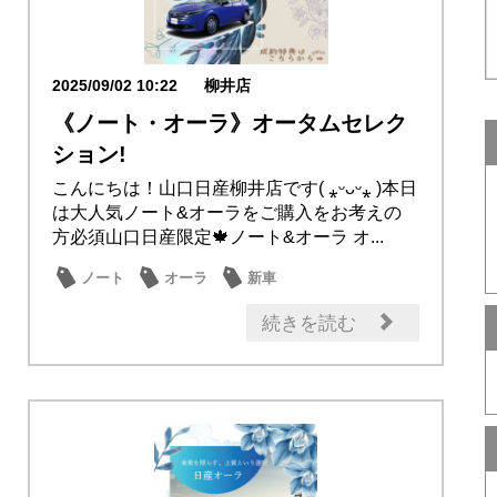
2025/09/02 10:22
柳井店
《ノート・オーラ》オータムセレク
ション!
こんにちは！山口日産柳井店です( ⁎ᵕᴗᵕ⁎ )本日
は大人気ノート&オーラをご購入をお考えの
方必須山口日産限定🍁ノート&オーラ オ...
ノート
オーラ
新車
イベント・フェア
試乗車・展示車
続きを読む