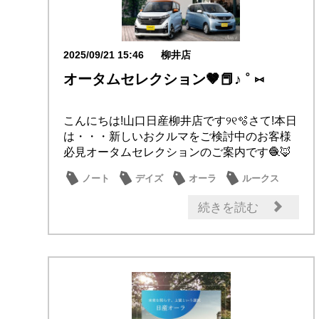
2025/09/21 15:46
柳井店
オータムセレクション🤎📕♪ ˚ ⑅
こんにちは!山口日産柳井店です୨୧🫧さて!本日
は・・・新しいおクルマをご検討中のお客様
必見オータムセレクションのご案内です🧶🦊
🔎ノ...
ノート
デイズ
オーラ
ルークス
成約特典
続きを読む