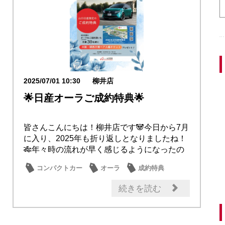
2025/07/01 10:30
柳井店
🌟日産オーラご成約特典🌟
皆さんこんにちは！柳井店です🐼今日から7月
に入り、2025年も折り返しとなりましたね！
🎋年々時の流れが早く感じるようになったの
で、...
コンパクトカー
オーラ
成約特典
大商談会
続きを読む