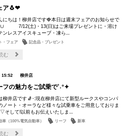
ア🐧❤
んにちは！柳井店です🍓本日は週末フェアのお知らせで
∪ 7/12(土)・13(日)はご来場プレゼントに・溶け
テンレスアイスキューブ・凍ら...
ト・フェア
記念品・プレゼント
読む
7 15:52
柳井店
フの魅力をご試乗で˚˖°✦
は柳井店です🧦･:現在柳井店にて新型ルークスやコンパ
のノート・オーラなど様々な試乗車をご用意しておりま
𖥔。▽そして!以前もお伝えいたしま...
動車（100%電気自動車）
リーフ
新車
・展示車
記念品・プレゼント
読む