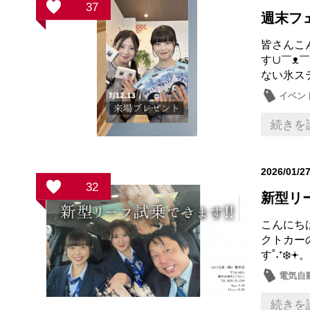
37
週末フェ
皆さんこ
す∪￣ᴥ￣
ない氷ス
イベン
続きを
2026/01/2
32
新型リー
こんにち
クトカー
す˚˖⁺❄️
電気自
試乗車
続きを