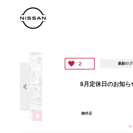
2
最新のブログ
8月定休日のお知らせ🌻˚₊⊹
柳井店