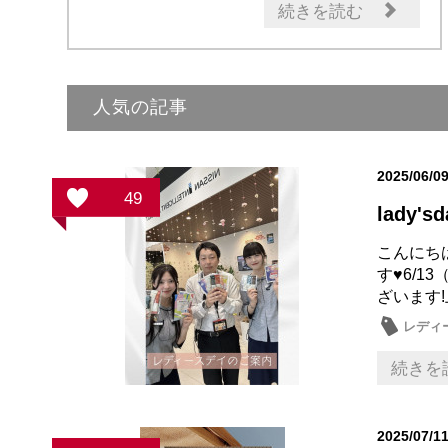
試乗車・展示車
続きを読む
人気の記事
2025/06/0
49
lady'sd
こんにちは
す♥6/
ざいます!
レディ
続きを
2025/07/1