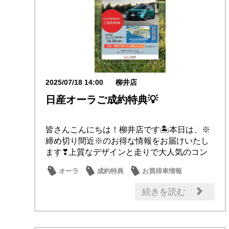
2025/07/18 14:00
柳井店
日産オーラご成約特典💡
皆さんこんにちは！柳井店です🏝️本日は、※
締め切り間近※のお得な情報をお届けいたし
ます❣上質なデザインと走りで大人気のコン
パクトカ...
オーラ
成約特典
お買得車情報
続きを読む