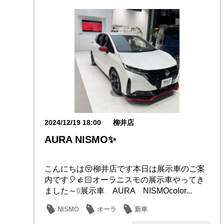
2024/12/19 18:00
柳井店
AURA NISMO✨
こんにちは😚柳井店です本日は展示車のご案
内です🎈👍🏻オーラニスモの展示車やってき
ました～❕❕展示車 AURA NISMOcolor...
NISMO
オーラ
新車