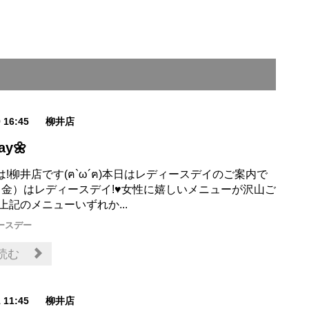
9 16:45
柳井店
ay🌼
!柳井店です(ฅ`ω´ฅ)本日はレディースデイのご案内で
13（金）はレディースデイ!♥女性に嬉しいメニューが沢山ご
上記のメニューいずれか...
ースデー
読む
1 11:45
柳井店