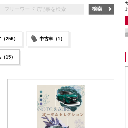
サ
1
（256）
中古車（1）
（15）