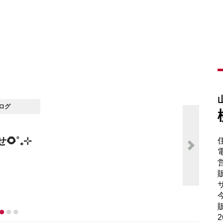
電
販
サ
販