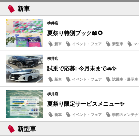
新車
柳井店
夏祭り特別ブック📖🌻
新車
イベント・フェア
新型車
マ
柳井店
試乗で応募! 今月末まで🚗✨
新車
イベント・フェア
試乗車・展示車
柳井店
夏祭り限定サービスメニュー✨
新車
イベント・フェア
季節のメンテナ
新型車