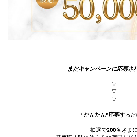
まだキャンペーンに応募さ
▽
▽
▽
“かんたん”応募
するだ
抽選で
200
名さま