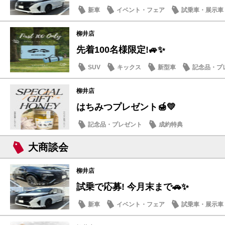
新車
イベント・フェア
試乗車・展示車
柳井店
先着100名様限定!🚙✨
SUV
キックス
新型車
記念品・プ
柳井店
はちみつプレゼント🍯💛
記念品・プレゼント
成約特典
大商談会
柳井店
試乗で応募! 今月末まで🚗✨
新車
イベント・フェア
試乗車・展示車