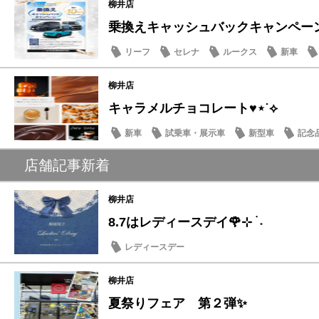
柳井店
乗換えキャッシュバックキャンペー
リーフ
セレナ
ルークス
新車
柳井店
キャラメルチョコレート♥⋆˙⟡
新車
試乗車・展示車
新型車
記念
店舗記事新着
柳井店
8.7はレディースデイ🌹⊹ ࣪ ˖
レディースデー
柳井店
夏祭りフェア 第２弾✨