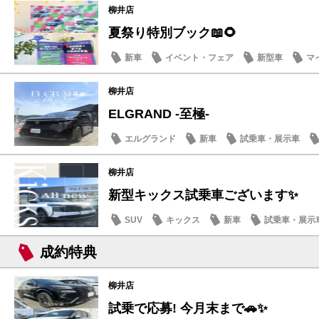
柳井店
夏祭り特別ブック📖🌻
新車
イベント・フェア
新型車
マ
柳井店
ELGRAND -至極-
エルグランド
新車
試乗車・展示車
柳井店
新型キックス試乗車ございます✨
SUV
キックス
新車
試乗車・展示
成約特典
柳井店
試乗で応募! 今月末まで🚗✨