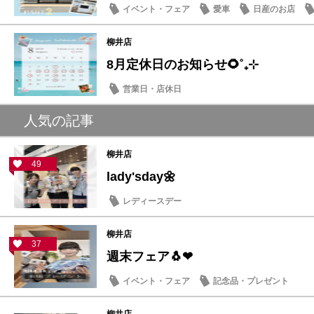
イベント・フェア
愛車
日産のお店
柳井店
8月定休日のお知らせ🌻˚₊⊹
営業日・店休日
人気の記事
柳井店
49
lady'sday🌼
レディースデー
柳井店
37
週末フェア🐧❤
イベント・フェア
記念品・プレゼント
柳井店