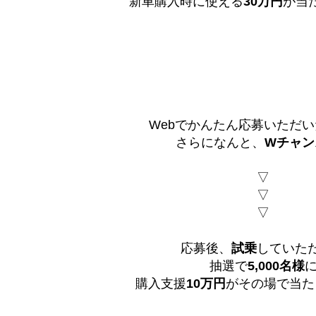
新車購入時に使える
30万
円
が当た
Webでかんたん応募いただ
さらになんと、
Wチャン
▽
▽
▽
応募後、
試乗
していた
抽選で
5,000名様
購入支援
10万
円
がその場で当たり