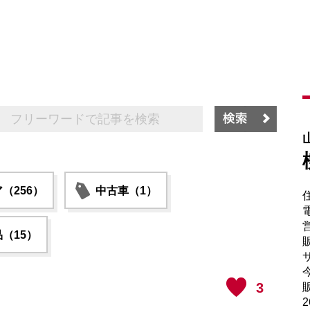
（256）
中古車（1）
電
（15）
販
サ
3
販