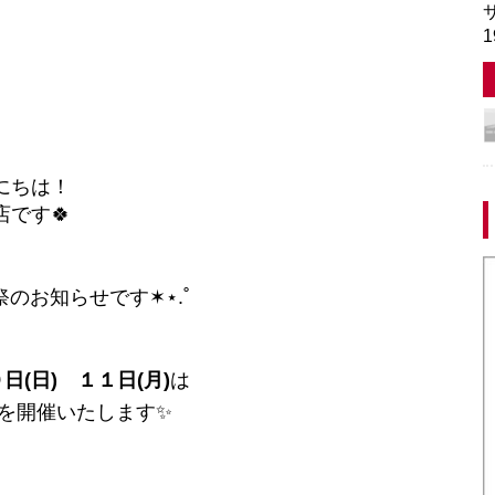
サ
1
にちは！
店です🍀
のお知らせです✶⋆.˚
日(日) １１日(月)
は
を開催いたします✨