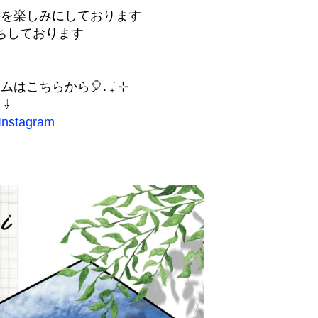
のを楽しみにしております
ちしております
こちらから🎈. ݁₊ ⊹
⇩
stagram