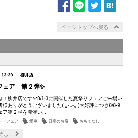
ページトップへ戻る
6 13:30
柳井店
フェア 第２弾✨
！柳井店です🪼8/1-3に開催した夏祭りフェアご来場い
様ありがとうございました( ⁎ᵕᴗᵕ⁎ )大好評につき8/8-9
ア第２弾を開催い...
ト・フェア
愛車
日産のお店
おもてなし
読む