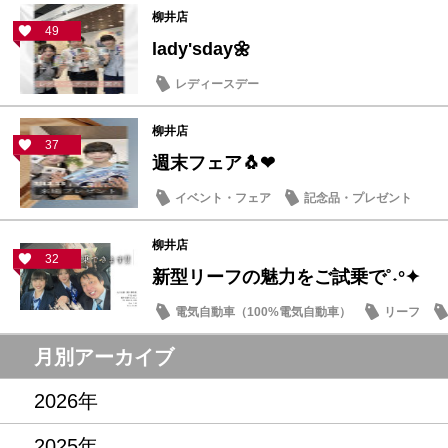
柳井店
49
lady'sday🌼
レディースデー
柳井店
37
週末フェア🐧❤
イベント・フェア
記念品・プレゼント
柳井店
32
新型リーフの魅力をご試乗で˚˖°✦
電気自動車（100%電気自動車）
リーフ
記念品・プレゼント
月別アーカイブ
2026年
2025年