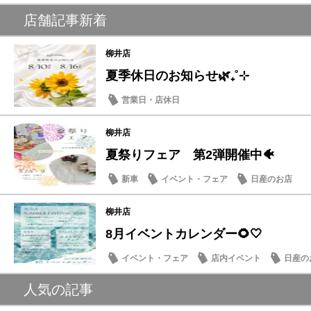
店舗記事新着
柳井店
夏季休日のお知らせ🌿₊˚⊹
営業日・店休日
柳井店
夏祭りフェア 第2弾開催中🐠
新車
イベント・フェア
日産のお店
柳井店
8月イベントカレンダー🌻🤍
イベント・フェア
店内イベント
日産の
人気の記事