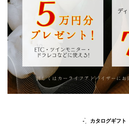
- ̗̀ カタログギフト ̖́