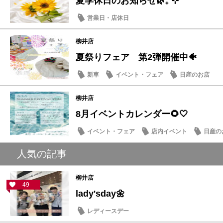
夏季休日のお知らせ🌿₊˚⊹
営業日・店休日
柳井店
夏祭りフェア 第2弾開催中🐠
新車
イベント・フェア
日産のお店
柳井店
8月イベントカレンダー🌻🤍
イベント・フェア
店内イベント
日産の
人気の記事
柳井店
49
lady'sday🌼
レディースデー