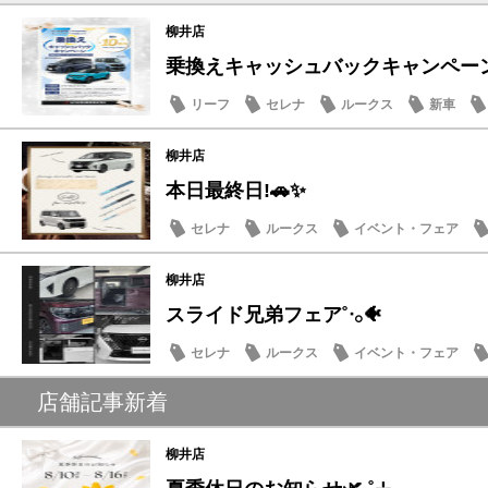
柳井店
乗換えキャッシュバックキャンペー
リーフ
セレナ
ルークス
新車
柳井店
本日最終日!🚗✨
セレナ
ルークス
イベント・フェア
記念品・プレゼント
柳井店
スライド兄弟フェア˚ᐧ𓂂🐠
セレナ
ルークス
イベント・フェア
記念品・プレゼント
店舗記事新着
柳井店