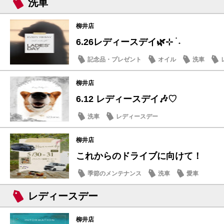
洗車
柳井店
6.26レディースデイ🌿⊹ ࣪ ˖
記念品・プレゼント
オイル
洗車
柳井店
6.12 レディースデイ🎶♡
洗車
レディースデー
柳井店
これからのドライブに向けて！
季節のメンテナンス
洗車
愛車
レディースデー
柳井店