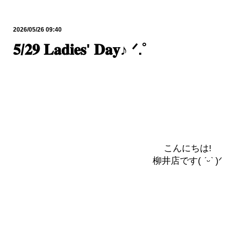
2026/05/26 09:40
𝟓/𝟐𝟗 𝐋𝐚𝐝𝐢𝐞𝐬' 𝐃𝐚𝐲♪ ᐟ.˚
こんにちは!
柳井店です(
ˊᵕˋ
)ᐟ