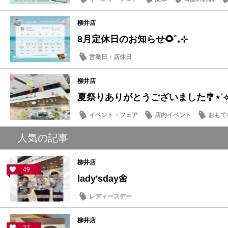
柳井店
8月定休日のお知らせ🌻˚₊⊹
営業日・店休日
柳井店
夏祭りありがとうございました🎐⋆˙
イベント・フェア
店内イベント
おもて
人気の記事
柳井店
49
lady'sday🌼
レディースデー
柳井店
37