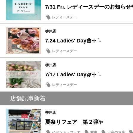
7/31 Fri. レディースデーのお知らせ
レディースデー
柳井店
7.24 Ladies' Day🌼⊹ ࣪ ˖
レディースデー
柳井店
7/17 Ladies' Day🌿⊹ ࣪ ˖
レディースデー
店舗記事新着
柳井店
夏祭りフェア 第２弾✨
イベント・フェア
愛車
日産のお店