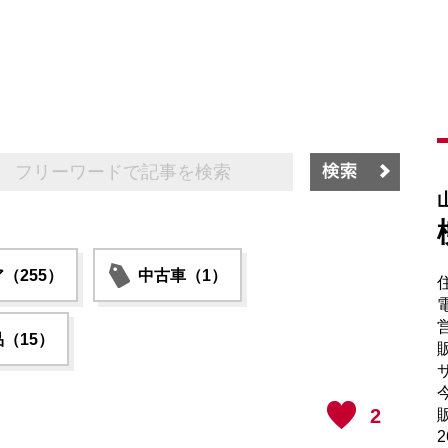
（255）
中古車（1）
電
（15）
販
サ
2
販