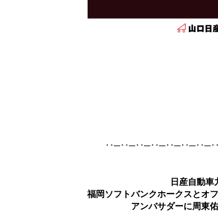
･･─･･─･･─･･─･･─･･─･･─･
日産自動車
福岡ソフトバンクホークスとオ
アンバサダーに周東