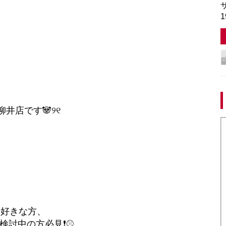
サ
1
柳井店です🐼୨୧
お好きな方、
検討中の方必見❗⚾