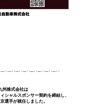
･─･･─･･─･･─･･─･･─･･─･･─･･
九州株式会社は
フィシャルスポンサー契約を締結し、
佑京選手が就任しました。