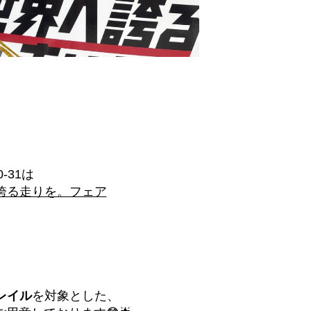
0-31は
誇る走りを。フェア
レイル
を対象とした、