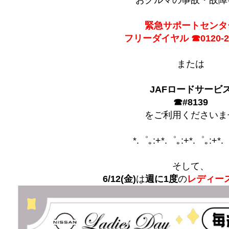
おクルマの事故・故障
緊急サポートセンタ
フリーダイヤル ☎0120-23
または
JAFロードサービ
☎#8139
をご利用くださいま
*.゜｡:+*.゜｡:+*.゜｡:+*.
そして、
6/12(金)
は
週に1度
の
レディー