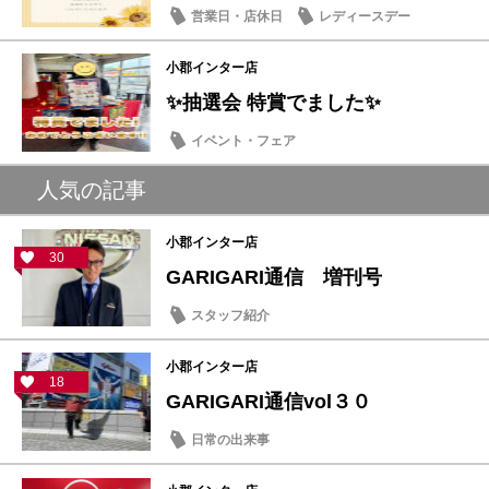
営業日・店休日
レディースデー
小郡インター店
✨抽選会 特賞でました✨
イベント・フェア
人気の記事
小郡インター店
30
GARIGARI通信 増刊号
スタッフ紹介
小郡インター店
18
GARIGARI通信vol３０
日常の出来事