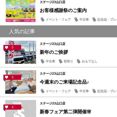
ステージ23山口店
お客様感謝祭のご案内
イベント・フェア
中古車
記念品・プレ
メンテナンス商品
人気の記事
ステージ23山口店
5
新年のご挨拶
中古車
初売り
おもてなし
ステージ23山口店
5
今週末のご来場記念品♪
イベント・フェア
中古車
記念品・プレ
ステージ23山口店
4
新春フェア第二弾開催🌸