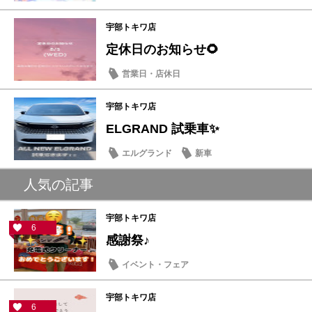
宇部トキワ店
定休日のお知らせ🌻
営業日・店休日
宇部トキワ店
ELGRAND 試乗車✨
エルグランド
新車
人気の記事
宇部トキワ店
6
感謝祭♪
イベント・フェア
宇部トキワ店
6