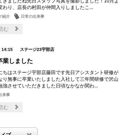
てきましたね先日スタッフ写真を撮影しました！10月よ
変わり、店長の村田が仲間入りしましたこ...
フ紹介
日常の出来事
読む
7 14:15
ステージ23宇部店
卒業しました
にちはステージ宇部店藤田です先日アシスタント研修が
なり無事に卒業いたしました入社して三年間研修で沢山
勉強させていただきました日頃なかなか関わ...
出来事
読む