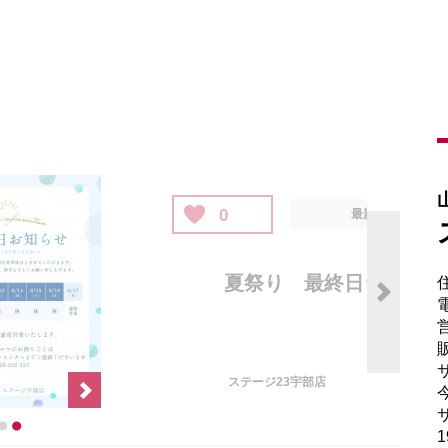
電
販
サ
サ
1