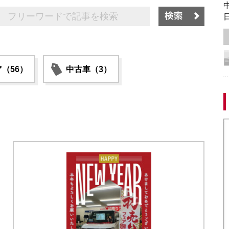
中
日
（56）
中古車（3）