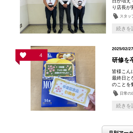
日が増え
り店長が
スタッ
続きを
2025/02/2
4
研修を
皆様こん
最終日と
のことを
日常の
続きを