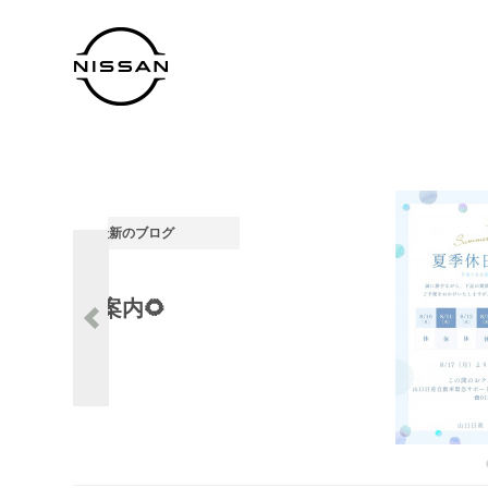
0
最新のブログ
夏祭り 最終日🍄
ステージ23宇部店