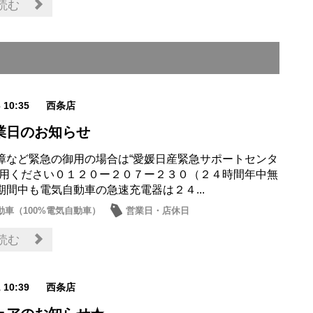
読む
6 10:35
西条店
業日のお知らせ
障など緊急の御用の場合は“愛媛日産緊急サポートセンタ
利用ください０１２０ー２０７ー２３０（２４時間年中無
期間中も電気自動車の急速充電器は２４...
動車（100%電気自動車）
営業日・店休日
読む
1 10:39
西条店