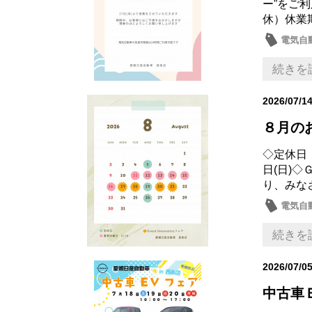
ー”をご
休）休業
電気自
続きを
2026/07/1
８月の
◇定休日
日(日)◇
り、みな
電気自
続きを
2026/07/0
中古車