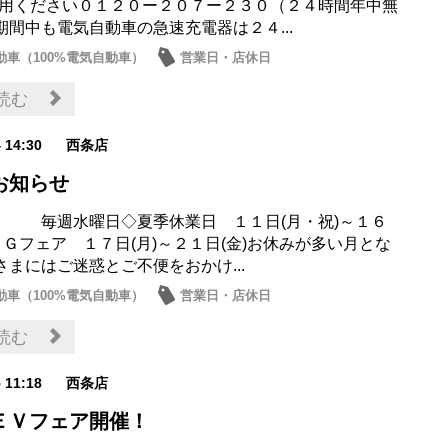
利用ください０１２０ー２０７ー２３０（２４時間年中無
期間中も電気自動車の急速充電器は２４...
動車（100%電気自動車）
営業日・店休日
読む
4 14:30
西条店
お知らせ
 毎週水曜日◇夏季休業日 １１日(月・祝)～１６
ＧＧフェア １７日(月)～２１日(金)お休みが多い月とな
さまにはご迷惑とご不便をおかけ...
動車（100%電気自動車）
営業日・店休日
読む
5 11:18
西条店
ＥＶフェア開催！