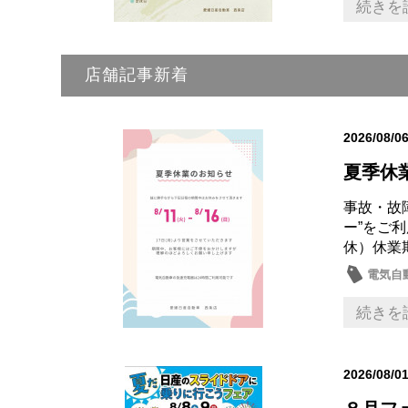
続きを
店舗記事新着
2026/08/0
夏季休
事故・故
ー”をご
休）休業
電気自
続きを
2026/08/0