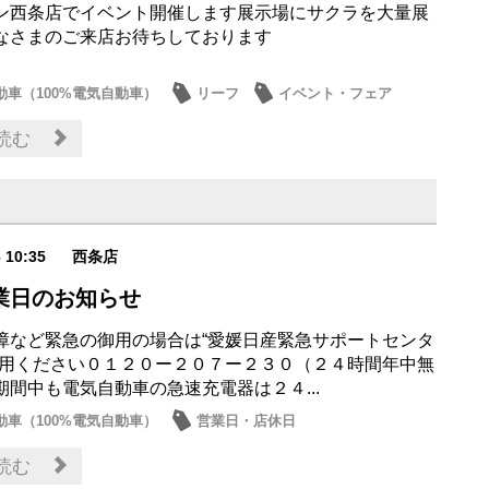
ン西条店でイベント開催します展示場にサクラを大量展
なさまのご来店お待ちしております
動車（100%電気自動車）
リーフ
イベント・フェア
サクラ
読む
6 10:35
西条店
業日のお知らせ
障など緊急の御用の場合は“愛媛日産緊急サポートセンタ
利用ください０１２０ー２０７ー２３０（２４時間年中無
期間中も電気自動車の急速充電器は２４...
動車（100%電気自動車）
営業日・店休日
読む