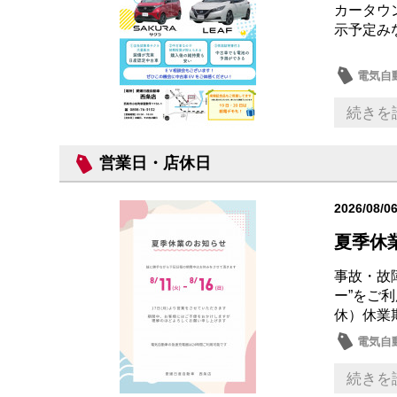
カータウ
示予定み
電気自
中古車
続きを
営業日・店休日
2026/08/0
夏季休
事故・故
ー”をご
休）休業
電気自
続きを