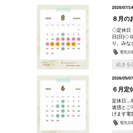
2026/07/1
８月の
◇定休日
日(日)◇
り、みな
電気自
続きを
2026/05/0
６月定
定休日…
迷惑とご
げます電
電気自