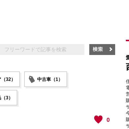
（32）
中古車（1）
電
（3）
販
サ
0
販
サ