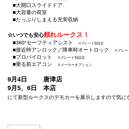
■大開口スライドドア
■大容量の荷室
■たっぷりしまえる充実収納
頼れルークス！
☆いつでも安心
■360°セーフティアシスト
※グレード別設定
■接近時アンロック／降車時オートロック
※グレー
■プロパイロット
※グレード別設定
■乗る前エアコン
※メーカーオプション
9月4日 唐津店
9月5、6日 本店
にて新型ルークスのデモカーを展示しますので気に