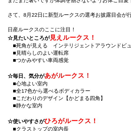
まだまだ暑いですが体調を崩さないようお体ご自愛下
さて、8月22日に新型ルークスの選考お披露目会が
日産ルークスのここに注目！
見えルークス！
☆見たいところが
■死角が見える インテリジェントアラウンドビ
■見晴らしのよい運転席
■つかみやすい車両感覚
あがルークス！
☆毎日、気分が
■心地よい室内
■全17色から選べるボディカラー
■こだわりのデザイン【かどまる四角】
■静かな室内
ひろがルークス！
☆使いやすさが
■クラストップの室内長