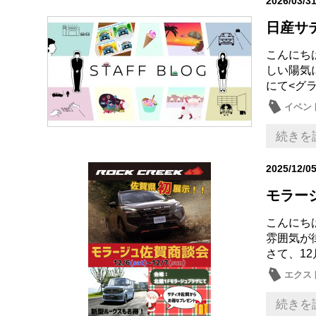
2026/03/3
日産サ
こんにち
しい陽気
にて<グラ
イベン
続きを
2025/12/0
モラー
こんにち
雰囲気が
さて、12
エクス
続きを