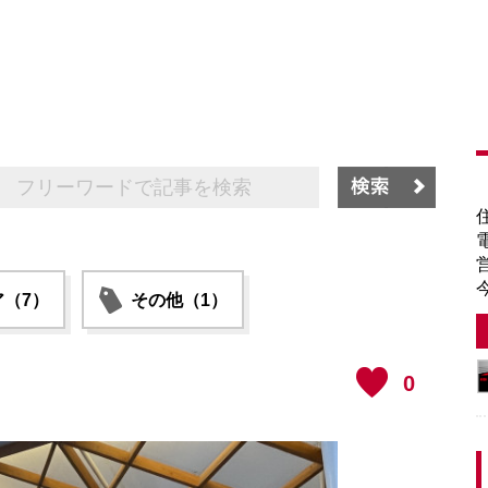
（7）
その他（1）
0