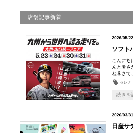
店舗記事新着
2026/05/2
ソフトバ
こんにち
んと暑さ
ね🌞さて
セレナ
続きを
2026/03/3
日産サ