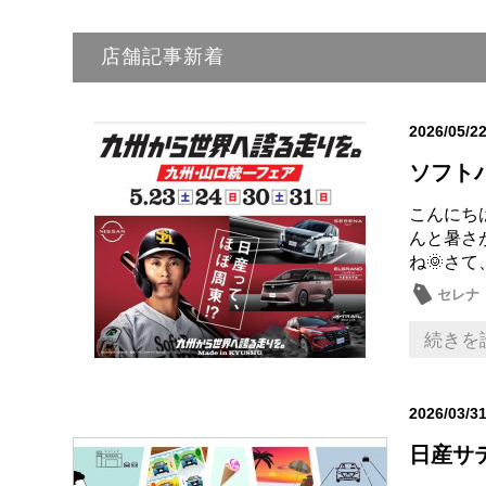
店舗記事新着
2026/05/2
ソフトバ
こんにち
んと暑さ
ね🌞さて
セレナ
続きを
2026/03/3
日産サ