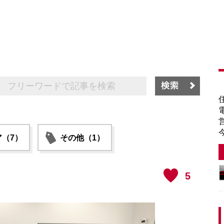
（7）
その他（1）
5