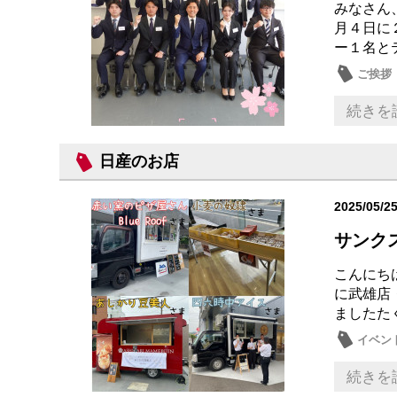
みなさん
月４日に
ー１名と
ご挨拶
続きを
日産のお店
2025/05/2
サンク
こんにち
に武雄店
ましたた
イベン
続きを