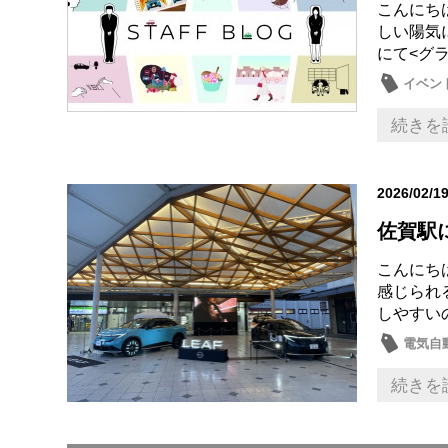
こんにち
しい陽気
にて<グラ
イベン
続きを
2026/02/1
佐賀駅
こんにち
感じられ
しやすいの
電気自
続きを