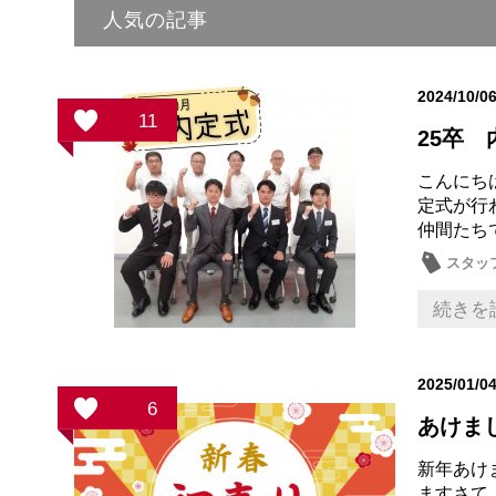
人気の記事
2024/10/0
11
25卒 
こんにちは
定式が行
仲間たち
スタッ
続きを
2025/01/0
6
あけま
新年あけ
ますさて