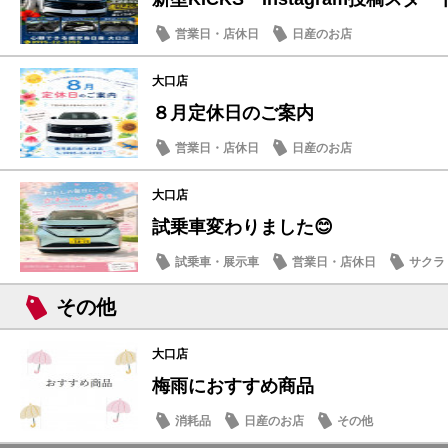
営業日・店休日
日産のお店
大口店
８月定休日のご案内
営業日・店休日
日産のお店
大口店
試乗車変わりました😊
試乗車・展示車
営業日・店休日
サクラ
その他
大口店
梅雨におすすめ商品
消耗品
日産のお店
その他