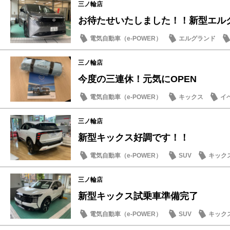
三ノ輪店
お待たせいたしました！！新型エル
電気自動車（e-POWER）
エルグランド
試乗車・展示車
新型車
三ノ輪店
今度の三連休！元気にOPEN
電気自動車（e-POWER）
キックス
イ
記念品・プレゼント
店内イベント
三ノ輪店
新型キックス好調です！！
電気自動車（e-POWER）
SUV
キック
三ノ輪店
新型キックス試乗車準備完了
電気自動車（e-POWER）
SUV
キック